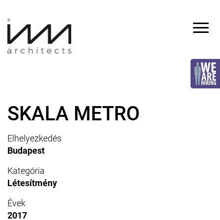
Skip
to
content
INVA
architects
SKALA METRO
Elhelyezkedés
Budapest
Kategória
Létesítmény
Évek
2017